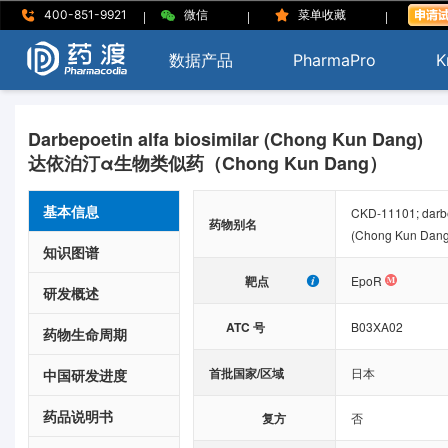
|
|
|
400-851-9921
微信
菜单收藏
数据产品
PharmaPro
K
Darbepoetin alfa biosimilar (Chong Kun Dang)
达依泊汀α生物类似药（Chong Kun Dang）
基本信息
CKD-11101; darbep
药物别名
(Chong Kun Dang)
知识图谱
靶点
EpoR
研发概述
ATC 号
B03XA02
药物生命周期
首批国家/区域
日本
中国研发进度
药品说明书
复方
否