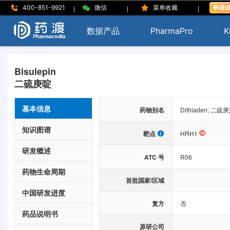
|
|
|
400-851-9921
微信
菜单收藏
数据产品
PharmaPro
K
Bisulepin
二硫庚啶
基本信息
药物别名
Dithiaden; 二硫
知识图谱
靶点
HRH1
研发概述
ATC 号
R06
药物生命周期
首批国家/区域
中国研发进度
复方
否
药品说明书
原研公司