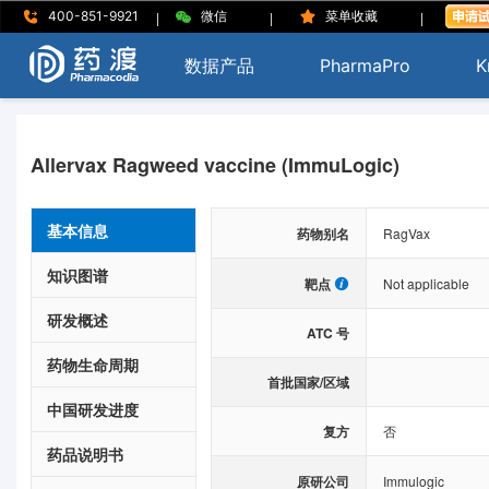
|
|
|
400-851-9921
微信
菜单收藏
数据产品
PharmaPro
K
Allervax Ragweed vaccine (ImmuLogic)
基本信息
药物别名
RagVax
知识图谱
靶点
Not applicable
研发概述
ATC 号
药物生命周期
首批国家/区域
中国研发进度
复方
否
药品说明书
原研公司
Immulogic