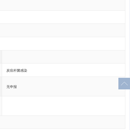
炭疽杆菌感染
无申报