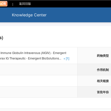
|
返回旧版
Knowledge Center
s)
x Immune Globulin Intravenous (AIGIV) - Emergent
药物类型
hrax IG Therapeutic - Emergent BioSolutions...
+ [1]
作用机制
相关链接
首批年份