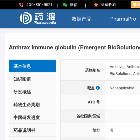
|
|
|
400-851-9921
微信
菜单收藏
数据产品
PharmaPro
Anthrax immune globulin (Emergent BioSolution
基本信息
Anthrivig; Anthra
药物别名
BioSolutions; Ant
知识图谱
靶点
Not applicable
研发概述
ATC 号
药物生命周期
首批国家/区域
中国研发进度
药品说明书
复方
否