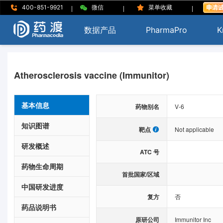
|
|
|
400-851-9921
微信
菜单收藏
数据产品
PharmaPro
K
Atherosclerosis vaccine (Immunitor)
基本信息
药物别名
V-6
知识图谱
靶点
Not applicable
研发概述
ATC 号
药物生命周期
首批国家/区域
中国研发进度
复方
否
药品说明书
原研公司
Immunitor Inc