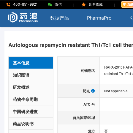
|
|
|
400-851-9921
微信
菜单收藏
数据产品
PharmaPro
K
Autologous rapamycin resistant Th1/Tc1 cell the
基本信息
RAPA-201; RAPA-2
药物别名
resistant Th1/Tc1 
知识图谱
研发概述
靶点
Not applicable
药物生命周期
ATC 号
中国研发进度
首批国家/区域
药品说明书
复方
否