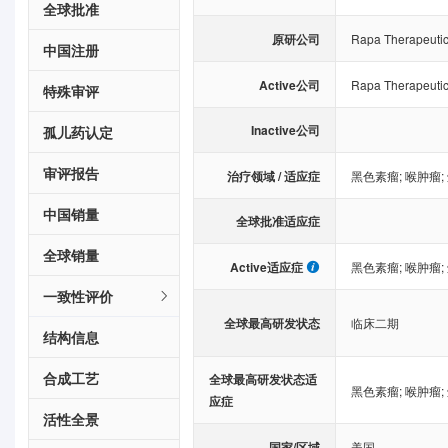
全球批准
原研公司
Rapa Therapeutic
中国注册
Active公司
Rapa Therapeutic
特殊审评
Inactive公司
孤儿药认定
审评报告
治疗领域 / 适应症
黑色素瘤
;
喉肿瘤
;
中国销量
全球批准适应症
全球销量
Active适应症
黑色素瘤
;
喉肿瘤
;
一致性评价
全球最高研发状态
临床二期
结构信息
合成工艺
全球最高研发状态适
黑色素瘤
;
喉肿瘤
;
应症
活性全景
国家/区域
美国