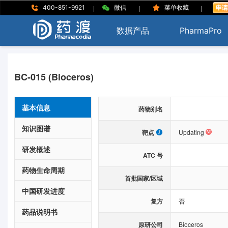
|
|
|
400-851-9921
微信
菜单收藏
数据产品
PharmaPro
BC-015 (Bioceros)
基本信息
药物别名
知识图谱
靶点
Updating
研发概述
ATC 号
药物生命周期
首批国家/区域
中国研发进度
复方
否
药品说明书
原研公司
Bioceros