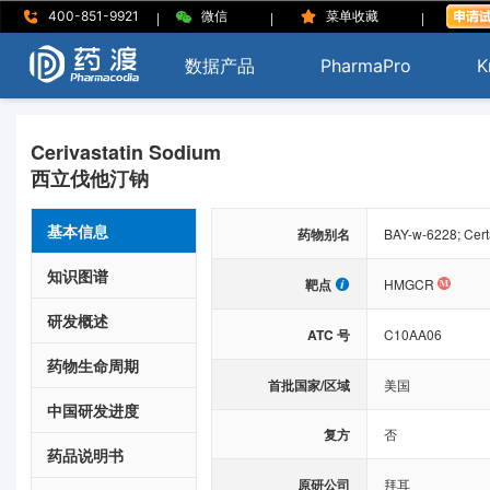
|
|
|
400-851-9921
微信
菜单收藏
数据产品
PharmaPro
K
Cerivastatin Sodium
西立伐他汀钠
基本信息
药物别名
BAY-w-6228; Certa
知识图谱
靶点
HMGCR
研发概述
ATC 号
C10AA06
药物生命周期
首批国家/区域
美国
中国研发进度
复方
否
药品说明书
原研公司
拜耳