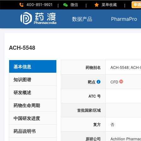
|
|
|
400-851-9921
微信
菜单收藏
数据产品
PharmaPro
ACH-5548
基本信息
药物别名
ACH-5548; ACH-
知识图谱
靶点
CFD
研发概述
ATC 号
药物生命周期
首批国家/区域
中国研发进度
复方
否
药品说明书
原研公司
Achillion Pharmac