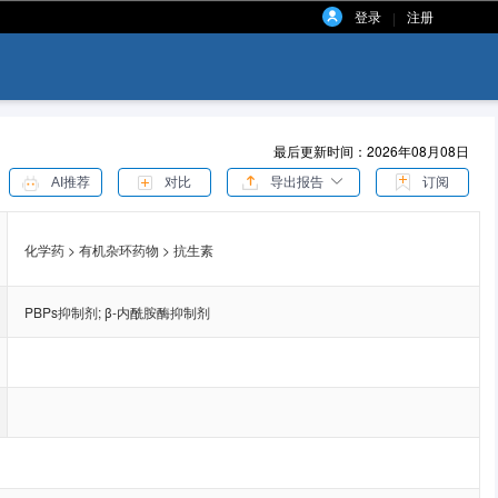
登录
注册
|
最后更新时间：2026年08月08日
AI推荐
对比
导出报告
订阅
化学药 > 有机杂环药物 > 抗生素
PBPs抑制剂
;
β-内酰胺酶抑制剂