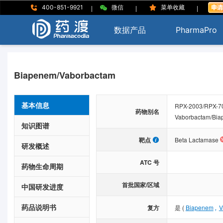
|
|
|
400-851-9921
微信
菜单收藏
数据产品
PharmaPro
Biapenem/Vaborbactam
基本信息
RPX-2003/RPX-70
药物别名
Vaborbactam/Bia
知识图谱
靶点
Beta Lactamase
研发概述
ATC 号
药物生命周期
首批国家/区域
中国研发进度
药品说明书
,
复方
是
(
Biapenem
V