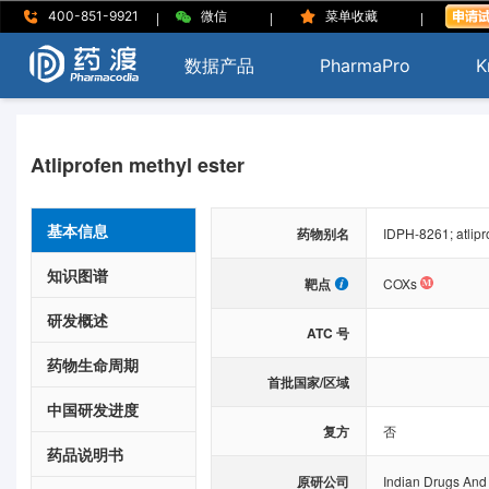
|
|
|
400-851-9921
微信
菜单收藏
数据产品
PharmaPro
K
Atliprofen methyl ester
基本信息
药物别名
IDPH-8261; atlipr
知识图谱
靶点
COXs
研发概述
ATC 号
药物生命周期
首批国家/区域
中国研发进度
复方
否
药品说明书
原研公司
Indian Drugs And