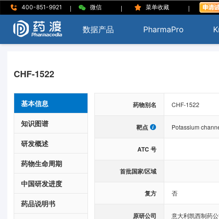
|
|
|
400-851-9921
微信
菜单收藏
数据产品
PharmaPro
K
CHF-1522
基本信息
药物别名
CHF-1522
知识图谱
靶点
Potassium chann
研发概述
ATC 号
药物生命周期
首批国家/区域
中国研发进度
复方
否
药品说明书
原研公司
意大利凯西制药公