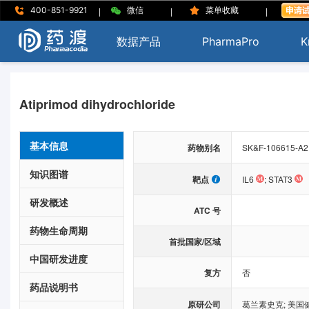
|
|
|
400-851-9921
微信
菜单收藏
数据产品
PharmaPro
K
Atiprimod dihydrochloride
基本信息
药物别名
SK&F-106615-A2; 
知识图谱
靶点
IL6
;
STAT3
研发概述
ATC 号
药物生命周期
首批国家/区域
中国研发进度
复方
否
药品说明书
原研公司
葛兰素史克
;
美国