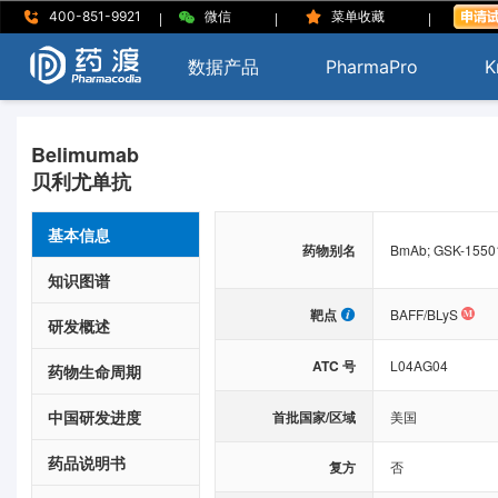
|
|
|
400-851-9921
微信
菜单收藏
数据产品
PharmaPro
K
Belimumab
贝利尤单抗
基本信息
药物别名
BmAb; GSK-15501
知识图谱
靶点
BAFF/BLyS
研发概述
ATC 号
L04AG04
药物生命周期
中国研发进度
首批国家/区域
美国
药品说明书
复方
否