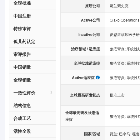
全球批准
原研公司
葛兰素史克
中国注册
Active公司
Glaxo Operations
特殊审评
Inactive公司
爱恩康临床医学研
孤儿药认定
治疗领域 / 适应症
狼疮肾炎
;
系统性
审评报告
全球批准适应症
狼疮肾炎
;
系统性
中国销量
Active适应症
狼疮肾炎
;
系统性
全球销量
一致性评价
全球最高研发状态
批准上市
结构信息
全球最高研发状态适
狼疮肾炎
;
系统性
合成工艺
应症
活性全景
国家/区域
荷兰
;
巴拿马
;
秘鲁