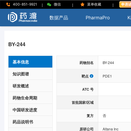
|
|
|
400-851-9921
微信
菜单收藏
数据产品
PharmaPro
K
BY-244
基本信息
药物别名
BY-244
知识图谱
靶点
PDE1
研发概述
ATC 号
药物生命周期
首批国家/区域
中国研发进度
复方
否
药品说明书
原研公司
Altana Inc