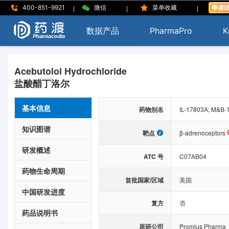
|
|
|
400-851-9921
微信
菜单收藏
数据产品
PharmaPro
K
Acebutolol Hydrochloride
盐酸醋丁洛尔
基本信息
药物别名
IL-17803A; M&B-1
知识图谱
靶点
β-adrenoceptors
研发概述
ATC 号
C07AB04
药物生命周期
首批国家/区域
美国
中国研发进度
复方
否
药品说明书
原研公司
Promius Pharma