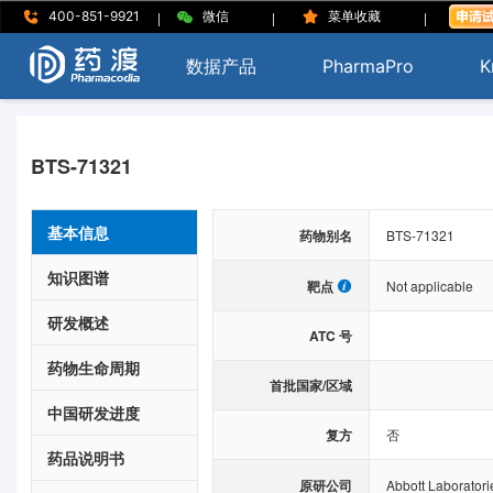
|
|
|
400-851-9921
微信
菜单收藏
数据产品
PharmaPro
K
BTS-71321
基本信息
药物别名
BTS-71321
知识图谱
靶点
Not applicable
研发概述
ATC 号
药物生命周期
首批国家/区域
中国研发进度
复方
否
药品说明书
原研公司
Abbott Laboratori