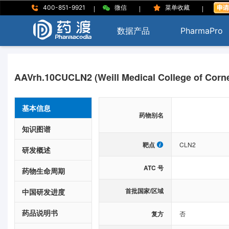
|
|
|
400-851-9921
微信
菜单收藏
数据产品
PharmaPro
AAVrh.10CUCLN2 (Weill Medical College of Cornel
基本信息
药物别名
知识图谱
靶点
CLN2
研发概述
ATC 号
药物生命周期
首批国家/区域
中国研发进度
药品说明书
复方
否