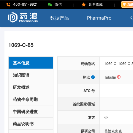
|
|
|
400-851-9921
微信
菜单收藏
数据产品
PharmaPro
K
1069-C-85
基本信息
药物别名
1069-C; 1069-C-
知识图谱
靶点
Tubulin
研发概述
ATC 号
药物生命周期
首批国家/区域
中国研发进度
复方
否
药品说明书
原研公司
葛兰素史克