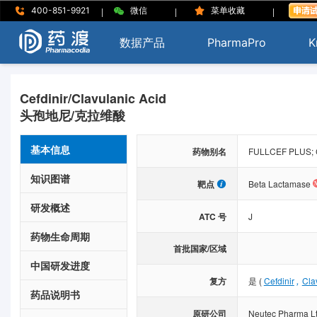
|
|
|
400-851-9921
微信
菜单收藏
数据产品
PharmaPro
K
Cefdinir/Clavulanic Acid
头孢地尼/克拉维酸
基本信息
药物别名
FULLCEF PLUS; Cla
知识图谱
靶点
Beta Lactamase
研发概述
ATC 号
J
药物生命周期
首批国家/区域
中国研发进度
,
复方
是
(
Cefdinir
Cla
药品说明书
原研公司
Neutec Pharma L