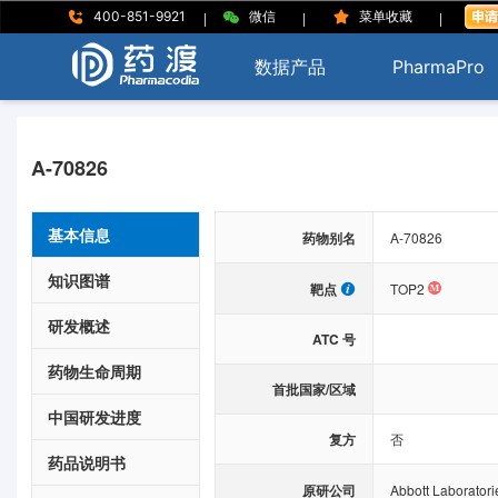
|
|
|
400-851-9921
微信
菜单收藏
数据产品
PharmaPro
A-70826
基本信息
药物别名
A-70826
知识图谱
靶点
TOP2
研发概述
ATC 号
药物生命周期
首批国家/区域
中国研发进度
复方
否
药品说明书
原研公司
Abbott Laboratori