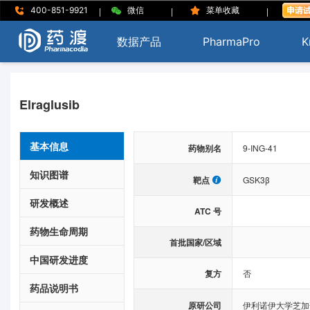
|
|
|
400-851-9921
微信
菜单收藏
数据产品
PharmaPro
K
Elraglusib
基本信息
药物别名
9-ING-41
知识图谱
靶点
GSK3β
研发概述
ATC 号
药物生命周期
首批国家/区域
中国研发进度
复方
否
药品说明书
原研公司
伊利诺伊大学芝加