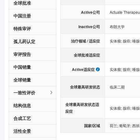
全球批准
Active公司
Actuate Therapeut
中国注册
Inactive公司
布朗大学
特殊审评
治疗领域 / 适应症
孤儿药认定
实体瘤
;
腺癌
;
唾腺
审评报告
全球批准适应症
中国销量
Active适应症
实体瘤
;
腺癌
;
唾腺
全球销量
全球最高研发状态
临床二期
一致性评价
全球最高研发状态适
结构信息
实体瘤
;
腺癌
;
唾腺
应症
合成工艺
国家/区域
荷兰
;
葡萄牙
;
西班
活性全景