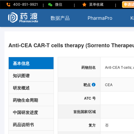
|
|
|
400-851-9921
微信
菜单收藏
数据产品
PharmaPro
K
Anti-CEA CAR-T cells therapy (Sorrento Therapeu
基本信息
药物别名
Anti-CEA T-cells;
知识图谱
靶点
CEA
研发概述
ATC 号
药物生命周期
首批国家/区域
中国研发进度
药品说明书
复方
否