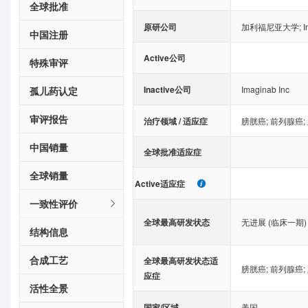
全球批准
原研公司
加利福尼亚大学
;
I
中国注册
Active公司
特殊审评
Inactive公司
Imaginab Inc
孤儿药认定
审评报告
治疗领域 / 适应症
膀胱癌
;
前列腺癌
;
中国销量
全球批准适应症
全球销量
Active适应症
一致性评价
全球最高研发状态
无进展 (临床一期)
结构信息
合成工艺
全球最高研发状态适
膀胱癌
;
前列腺癌
;
应症
活性全景
国家/区域
美国