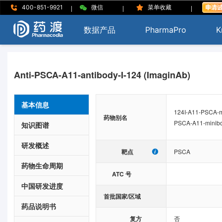
|
|
|
400-851-9921
微信
菜单收藏
数据产品
PharmaPro
K
Anti-PSCA-A11-antibody-I-124 (ImaginAb)
基本信息
124I-A11-PSCA-mi
药物别名
PSCA-A11-minibo
知识图谱
研发概述
靶点
PSCA
药物生命周期
ATC 号
中国研发进度
首批国家/区域
药品说明书
复方
否