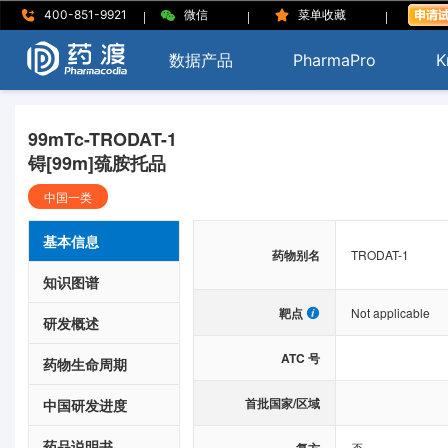
|
|
|
400-851-9921
微信
菜单收藏
数据产品
PharmaPro
K
99mTc-TRODAT-1
锝[99m]巯胺托品
中国一类
基本信息
药物别名
TRODAT-1
知识图谱
靶点
Not applicable
研发概述
ATC 号
药物生命周期
首批国家/区域
中国研发进度
药品说明书
否