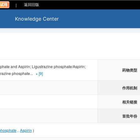
|
返回旧版
Knowledge Center
phate and Aspirin; Ligustrazine phosphate/Aspirin;
药物类型
trazine phosphate...
+ [9]
作用机制
相关链接
首批年份
,
 phosphate
Aspirin
)