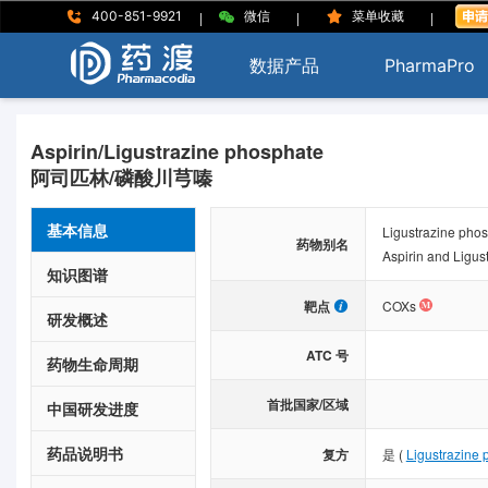
|
|
|
400-851-9921
微信
菜单收藏
数据产品
PharmaPro
Aspirin/Ligustrazine phosphate
阿司匹林/磷酸川芎嗪
基本信息
Ligustrazine phos
药物别名
Aspirin and Ligus
知识图谱
靶点
COXs
研发概述
ATC 号
药物生命周期
首批国家/区域
中国研发进度
药品说明书
复方
是
(
Ligustrazine