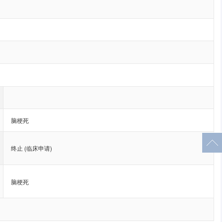
脑梗死
终止 (临床申请)
脑梗死