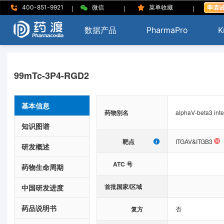
|
|
|
400-851-9921
微信
菜单收藏
数据产品
PharmaPro
K
99mTc-3P4-RGD2
基本信息
药物别名
alphaV-beta3 inte
知识图谱
靶点
ITGAV&ITGB3
研发概述
ATC 号
药物生命周期
首批国家/区域
中国研发进度
药品说明书
复方
否