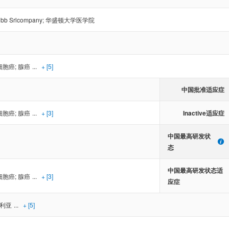
uibb Srlcompany
;
华盛顿大学医学院
细胞癌
;
腺癌
...
+ [5]
中国批准适应症
Inactive适应症
细胞癌
;
腺癌
...
+ [3]
中国最高研发状
态
中国最高研发状态适
细胞癌
;
腺癌
...
+ [3]
应症
利亚
...
+ [5]