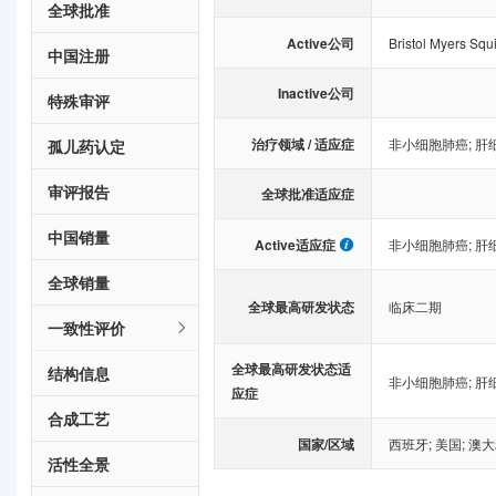
全球批准
Active公司
Bristol Myers Sq
中国注册
Inactive公司
特殊审评
治疗领域 / 适应症
非小细胞肺癌
;
肝
孤儿药认定
审评报告
全球批准适应症
中国销量
Active适应症
非小细胞肺癌
;
肝
全球销量
全球最高研发状态
临床二期
一致性评价
全球最高研发状态适
结构信息
非小细胞肺癌
;
肝
应症
合成工艺
国家/区域
西班牙
;
美国
;
澳大
活性全景