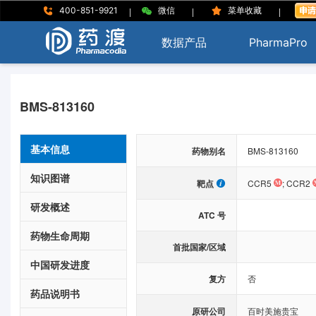
|
|
|
400-851-9921
微信
菜单收藏
数据产品
PharmaPro
BMS-813160
基本信息
药物别名
BMS-813160
知识图谱
靶点
CCR5
;
CCR2
研发概述
ATC 号
药物生命周期
首批国家/区域
中国研发进度
复方
否
药品说明书
原研公司
百时美施贵宝