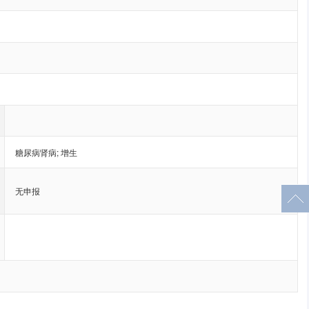
糖尿病肾病
;
增生
无申报