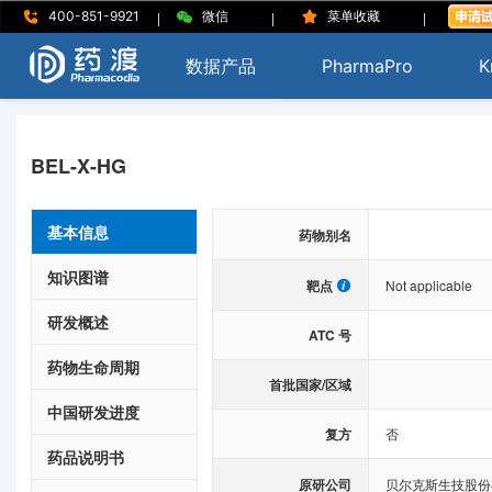
|
|
|
400-851-9921
微信
菜单收藏
数据产品
PharmaPro
K
BEL-X-HG
基本信息
药物别名
知识图谱
靶点
Not applicable
研发概述
ATC 号
药物生命周期
首批国家/区域
中国研发进度
复方
否
药品说明书
原研公司
贝尔克斯生技股份