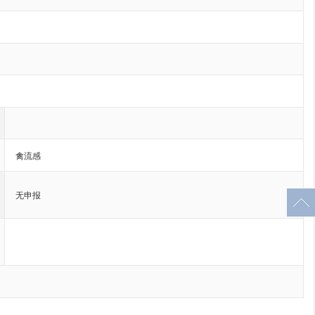
禽流感
无申报