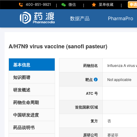
|
|
|
400-851-9921
微信
菜单收藏
数据产品
PharmaPro
A/H7N9 virus vaccine (sanofi pasteur)
基本信息
药物别名
Influenza A virus
知识图谱
靶点
Not applicable
研发概述
ATC 号
药物生命周期
首批国家/区域
中国研发进度
复方
否
药品说明书
原研公司
赛诺菲