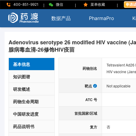
|
|
|
400-851-9921
微信
菜单收藏
数据产品
PharmaPro
K
Adenovirus serotype 26 modified HIV vaccine (J
腺病毒血清-26修饰HIV疫苗
基本信息
Tetravalent Ad26
药物别名
HIV vaccine (Jan
知识图谱
靶点
Not applicable
研发概述
ATC 号
药物生命周期
首批国家/区域
中国研发进度
药品说明书
复方
否