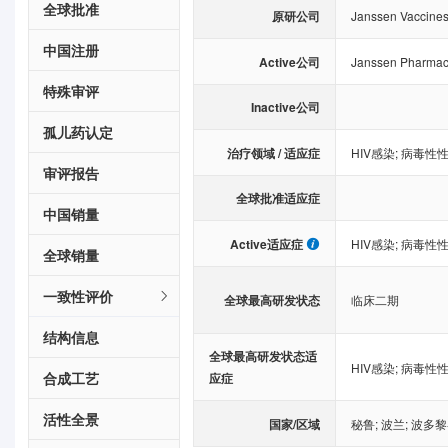
全球批准
原研公司
Janssen Vaccines
中国注册
Active公司
Janssen Pharmace
特殊审评
Inactive公司
孤儿药认定
治疗领域 / 适应症
HIV感染
;
病毒性
审评报告
全球批准适应症
中国销量
Active适应症
HIV感染
;
病毒性
全球销量
一致性评价
全球最高研发状态
临床二期
结构信息
全球最高研发状态适
HIV感染
;
病毒性
合成工艺
应症
活性全景
国家/区域
秘鲁
;
波兰
;
波多黎