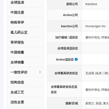
全球批准
原研公司
Kalobios
中国注册
Active公司
特殊审评
Inactive公司
Humanigen Inc
孤儿药认定
治疗领域 / 适应症
囊性纤维化
;
呼吸
审评报告
全球批准适应症
中国销量
Active适应症
全球销量
一致性评价
全球最高研发状态
无进展 (临床二期)
结构信息
全球最高研发状态适
囊性纤维化
;
呼吸
合成工艺
应症
活性全景
国家/区域
新西兰
;
美国
;
澳大