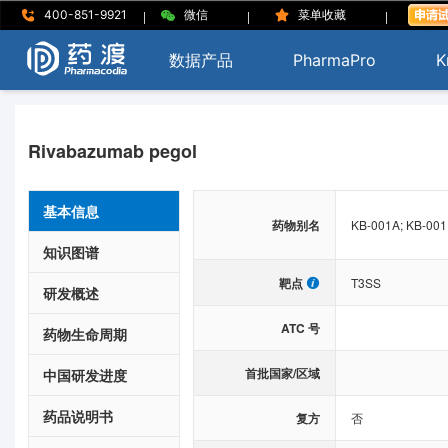
|
|
|
400-851-9921
微信
菜单收藏
数据产品
PharmaPro
K
Rivabazumab pegol
基本信息
药物别名
KB-001A; KB-001;
知识图谱
靶点
T3SS
研发概述
ATC 号
药物生命周期
首批国家/区域
中国研发进度
药品说明书
复方
否