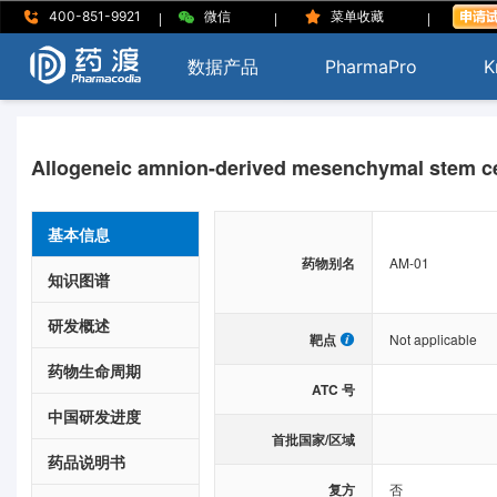
|
|
|
400-851-9921
微信
菜单收藏
数据产品
PharmaPro
K
Allogeneic amnion-derived mesenchymal stem cel
基本信息
药物别名
AM-01
知识图谱
研发概述
靶点
Not applicable
药物生命周期
ATC 号
中国研发进度
首批国家/区域
药品说明书
复方
否