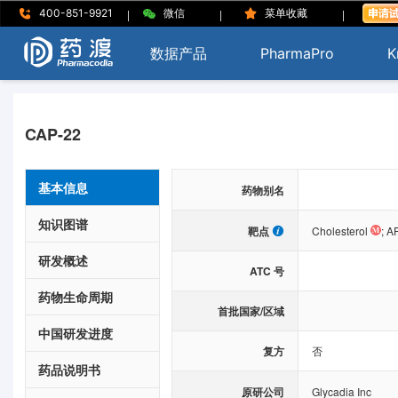
|
|
|
400-851-9921
微信
菜单收藏
数据产品
PharmaPro
K
CAP-22
基本信息
药物别名
知识图谱
靶点
Cholesterol
;
A
研发概述
ATC 号
药物生命周期
首批国家/区域
中国研发进度
复方
否
药品说明书
原研公司
Glycadia Inc