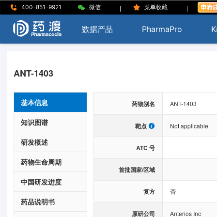
|
|
|
400-851-9921
微信
菜单收藏
数据产品
PharmaPro
K
ANT-1403
基本信息
药物别名
ANT-1403
知识图谱
靶点
Not applicable
研发概述
ATC 号
药物生命周期
首批国家/区域
中国研发进度
复方
否
药品说明书
原研公司
Anterios Inc