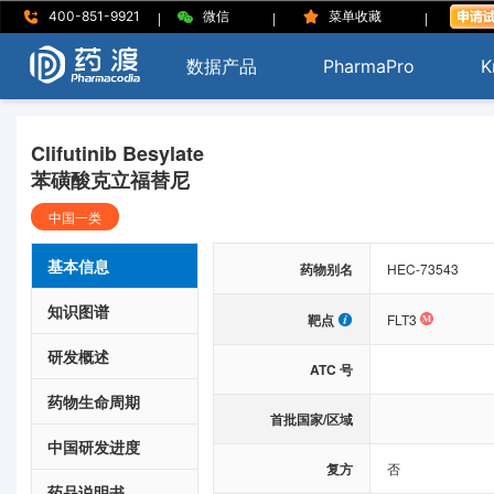
|
|
|
400-851-9921
微信
菜单收藏
数据产品
PharmaPro
K
Clifutinib Besylate
苯磺酸克立福替尼
中国一类
基本信息
药物别名
HEC-73543
知识图谱
靶点
FLT3
研发概述
ATC 号
药物生命周期
首批国家/区域
中国研发进度
复方
否
药品说明书