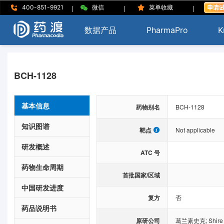
|
|
|
400-851-9921
微信
菜单收藏
数据产品
PharmaPro
K
BCH-1128
基本信息
药物别名
BCH-1128
知识图谱
靶点
Not applicable
研发概述
ATC 号
药物生命周期
首批国家/区域
中国研发进度
复方
否
药品说明书
原研公司
葛兰素史克
;
Shire