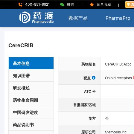
|
|
|
400-851-9921
微信
菜单收藏
数据产品
PharmaPro
CereCRIB
基本信息
药物别名
CereCRIB; Actid
知识图谱
靶点
Opioid receptors
研发概述
ATC 号
药物生命周期
首批国家/区域
中国研发进度
复方
否
药品说明书
原研公司
Stemcells Inc