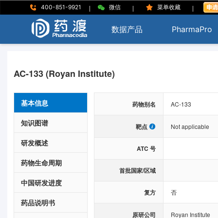
|
|
|
400-851-9921
微信
菜单收藏
数据产品
PharmaPro
AC-133 (Royan Institute)
基本信息
药物别名
AC-133
知识图谱
靶点
Not applicable
研发概述
ATC 号
药物生命周期
首批国家/区域
中国研发进度
复方
否
药品说明书
原研公司
Royan Institute