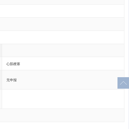
心肌梗塞
无申报