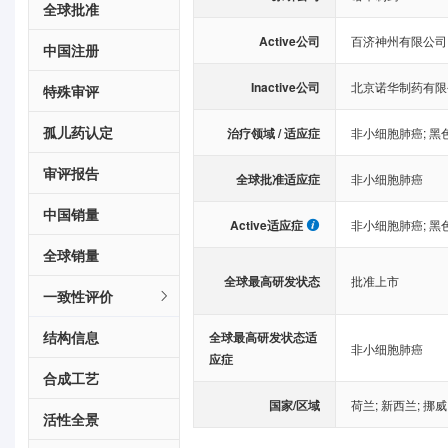
全球批准
Active公司
百济神州有限公司
中国注册
Inactive公司
北京诺华制药有限
特殊审评
孤儿药认定
治疗领域 / 适应症
非小细胞肺癌
;
黑
审评报告
全球批准适应症
非小细胞肺癌
中国销量
Active适应症
非小细胞肺癌
;
黑
全球销量
全球最高研发状态
批准上市
一致性评价
结构信息
全球最高研发状态适
非小细胞肺癌
应症
合成工艺
国家/区域
荷兰
;
新西兰
;
挪威
活性全景