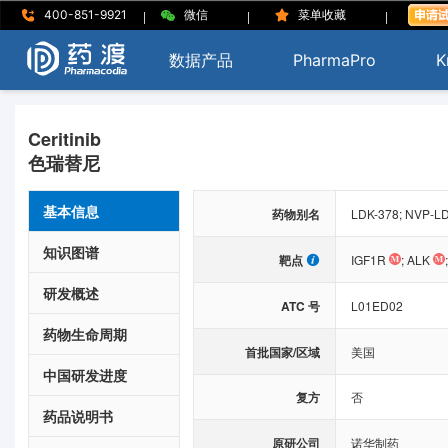
|
|
|
400-851-9921
微信
菜单收藏
数据产品
PharmaPro
K
Ceritinib
色瑞替尼
基本信息
药物别名
LDK-378; NVP-L
知识图谱
靶点
IGF1R
;
ALK
研发概述
ATC 号
L01ED02
药物生命周期
首批国家/区域
美国
中国研发进度
复方
否
药品说明书
原研公司
诺华制药