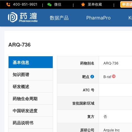
|
|
|
400-851-9921
微信
菜单收藏
数据产品
PharmaPro
K
ARQ-736
基本信息
药物别名
ARQ-736
知识图谱
靶点
B-raf
研发概述
ATC 号
药物生命周期
首批国家/区域
中国研发进度
复方
否
药品说明书
原研公司
Arqule Inc