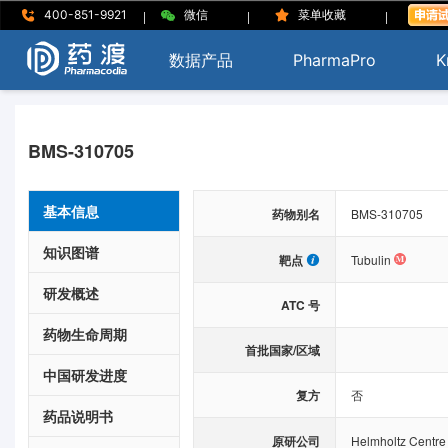
|
|
|
400-851-9921
微信
菜单收藏
数据产品
PharmaPro
K
BMS-310705
基本信息
药物别名
BMS-310705
知识图谱
靶点
Tubulin
研发概述
ATC 号
药物生命周期
首批国家/区域
中国研发进度
复方
否
药品说明书
原研公司
Helmholtz Centre