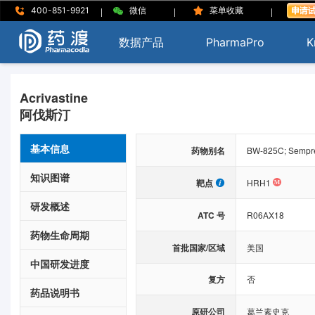
|
|
|
400-851-9921
微信
菜单收藏
数据产品
PharmaPro
K
Acrivastine
阿伐斯汀
基本信息
药物别名
BW-825C; Semprex
知识图谱
靶点
HRH1
研发概述
ATC 号
R06AX18
药物生命周期
首批国家/区域
美国
中国研发进度
复方
否
药品说明书
原研公司
葛兰素史克