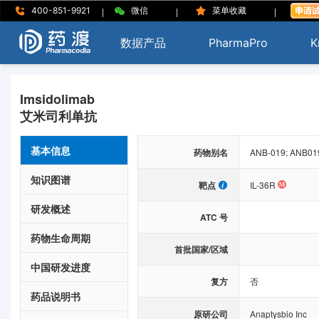
|
|
|
400-851-9921
微信
菜单收藏
数据产品
PharmaPro
K
Imsidolimab
艾米司利单抗
基本信息
药物别名
ANB-019; ANB01
知识图谱
靶点
IL-36R
研发概述
ATC 号
药物生命周期
首批国家/区域
中国研发进度
复方
否
药品说明书
原研公司
Anaptysbio Inc