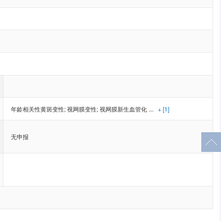
年龄相关性黄斑变性
;
视网膜变性
;
视网膜新生血管化
...
+ [1]
无申报