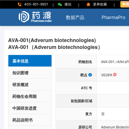
|
|
|
400-851-9921
微信
菜单收藏
数据产品
PharmaPro
AVA-001(Adverum biotechnologies)
AVA-001（Adverum biotechnologies）
基本信息
药物别名
AVA-001; rAAV.sFl
知识图谱
靶点
VEGFA
研发概述
ATC 号
药物生命周期
首批国家/区域
中国研发进度
复方
否
药品说明书
原研公司
Adverum Biotechn