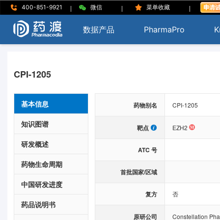
|
|
|
400-851-9921
微信
菜单收藏
数据产品
PharmaPro
K
CPI-1205
基本信息
药物别名
CPI-1205
知识图谱
靶点
EZH2
研发概述
ATC 号
药物生命周期
首批国家/区域
中国研发进度
复方
否
药品说明书
原研公司
Constellation Pha