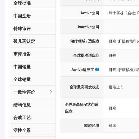
全球批准
Active公司
绿十字株式会社
;
G
中国注册
Inactive公司
特殊审评
孤儿药认定
治疗领域 / 适应症
肝癌
;
肝脏移植排
审评报告
全球批准适应症
肝癌
中国销量
Active适应症
肝癌
;
肝脏移植排
全球销量
全球最高研发状态
批准上市
一致性评价
结构信息
全球最高研发状态适
肝癌
应症
合成工艺
国家/区域
韩国
活性全景