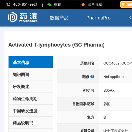
|
|
|
400-851-9921
微信
菜单收藏
数据产品
PharmaPro
K
Activated T-lymphocytes (GC Pharma)
基本信息
药物别名
GCC4002; GCC-40
知识图谱
靶点
Not applicable
研发概述
ATC 号
B05AX
药物生命周期
首批国家/区域
韩国
中国研发进度
复方
否
药品说明书
原研公司
绿十字株式会社