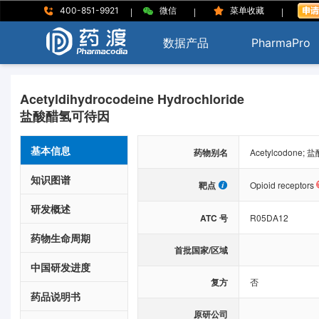
|
|
|
400-851-9921
微信
菜单收藏
数据产品
PharmaPro
Acetyldihydrocodeine Hydrochloride
盐酸醋氢可待因
基本信息
药物别名
Acetylcodon
知识图谱
靶点
Opioid receptors
研发概述
ATC 号
R05DA12
药物生命周期
首批国家/区域
中国研发进度
复方
否
药品说明书
原研公司