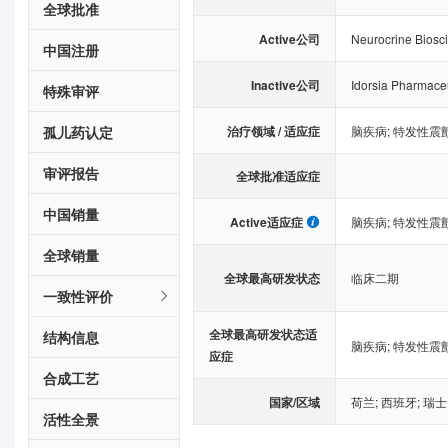
全球批准
Active公司
Neurocrine Biosc
中国注册
Inactive公司
Idorsia Pharmaceu
特殊审评
治疗领域 / 适应症
孤儿药认定
脑疾病
;
特发性震
审评报告
全球批准适应症
中国销量
Active适应症
脑疾病
;
特发性震
全球销量
全球最高研发状态
临床二期
一致性评价
全球最高研发状态适
结构信息
脑疾病
;
特发性震
应症
合成工艺
国家/区域
荷兰
;
西班牙
;
瑞士
活性全景