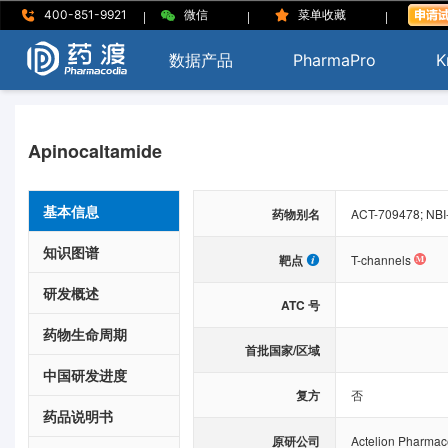
|
|
|
400-851-9921
微信
菜单收藏
数据产品
PharmaPro
K
Apinocaltamide
基本信息
药物别名
ACT-709478; NBI
知识图谱
靶点
T-channels
研发概述
ATC 号
药物生命周期
首批国家/区域
中国研发进度
复方
否
药品说明书
原研公司
Actelion Pharmace