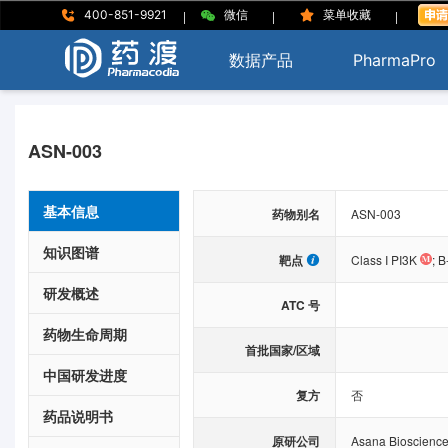
|
|
|
400-851-9921
微信
菜单收藏
数据产品
PharmaPro
ASN-003
基本信息
药物别名
ASN-003
知识图谱
靶点
Class I PI3K
;
B
研发概述
ATC 号
药物生命周期
首批国家/区域
中国研发进度
复方
否
药品说明书
原研公司
Asana Bioscience