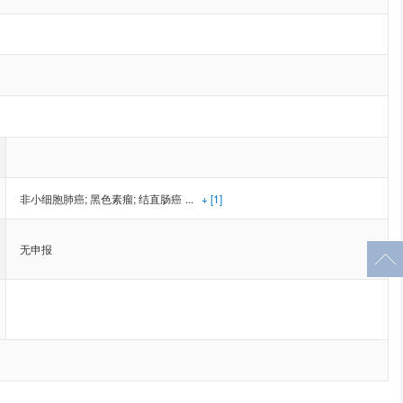
非小细胞肺癌
;
黑色素瘤
;
结直肠癌
...
+ [1]
无申报